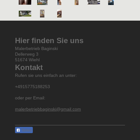
Hier finden Sie uns
Malerbetrieb Baginski
Dellerweg 3
51674 Wiehl
Kontakt
Rufen sie uns einfach an unter:
+4915775188253
oder per Email:
malerbetriebbaginski@gmail.com
Teilen